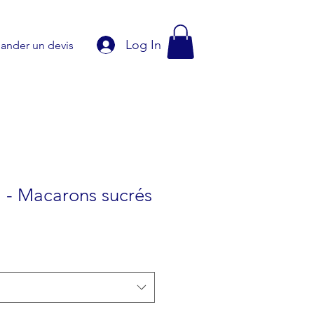
Log In
nder un devis
 - Macarons sucrés