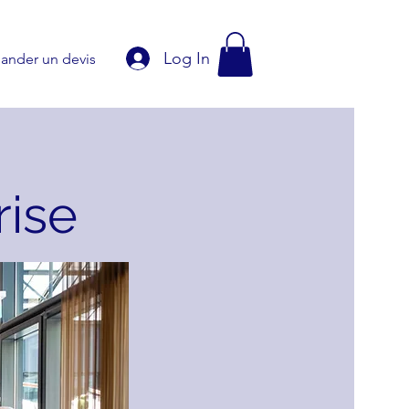
Log In
nder un devis
rise