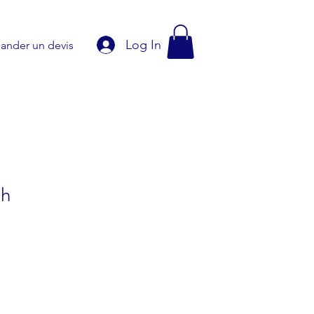
Log In
nder un devis
ch