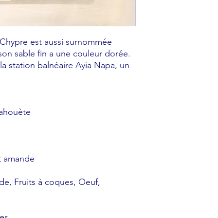
e Chypre est aussi surnommée
on sable fin a une couleur dorée.
 la station balnéaire Ayia Napa, un
cahouète
et amande
ide, Fruits à coques, Oeuf,
es