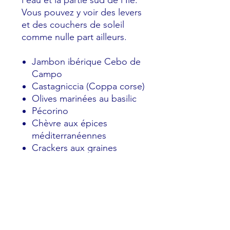
Vous pouvez y voir des levers
et des couchers de soleil
comme nulle part ailleurs.
Jambon ibérique Cebo de
Campo
Castagniccia (Coppa corse)
Olives marinées au basilic
Pécorino
Chèvre aux épices
méditerranéennes
Crackers aux graines
Pain
Fruits Secs
Fleurs fraiches coméstibles
(Allergènes : Gluten, Sésame,
fruits à coques, Lactose,)